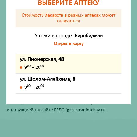
ВЫБЕРИТЕ АПТЕКУ
Состав
Стоимость лекарств в разных аптеках
может
Показания
отличаться
Способ применения
Аптеки в городе:
Биробиджан
Открыть карту
Противопоказания
ул. Пионерская, 48
00
00
9
– 20
Внешний вид товара, упаковки, может отличаться от
изображения на фотографии.
ул. Шолом-Алейхема, 8
00
00
9
– 20
Имеются противопоказания. Перед применением
лекарственных средств обязательно проконсультируйтесь
со специалистом и ознакомьтесь с официальной
инструкцией на сайте ГРЛС (grls.rosminzdrav.ru).