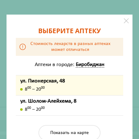
ВЫБЕРИТЕ АПТЕКУ
Стоимость лекарств в разных аптеках
может отличаться
ХАРАКТЕРИСТИКИ
Аптеки в городе:
Биробиджан
Производитель
Реамед ООО г. Самара
Жизненно важный
Нет
ул. Пионерская, 48
00
00
8
– 20
ул. Шолом-Алейхема, 8
00
00
8
– 20
Показать на карте