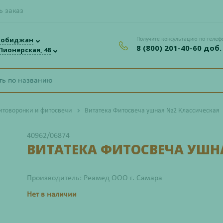
ь заказ
робиджан
Получите консультацию по телеф
8 (800) 201-40-60 доб.
 Пионерская, 48
итоворонки и фитосвечи
Витатека Фитосвеча ушная №2 Классическая
40962/06874
ВИТАТЕКА ФИТОСВЕЧА УШН
Производитель: Реамед ООО г. Самара
Нет в наличии