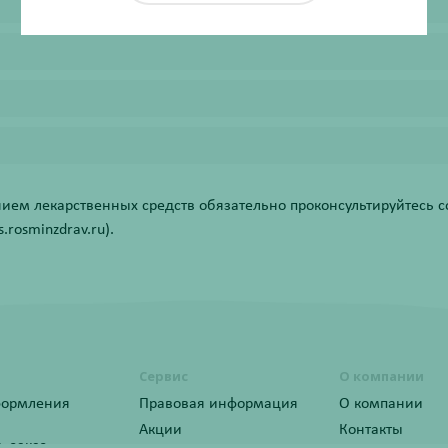
ем лекарственных средств обязательно проконсультируйтесь со
rosminzdrav.ru).
Сервис
О компании
формления
Правовая информация
О компании
Акции
Контакты
ь заказ