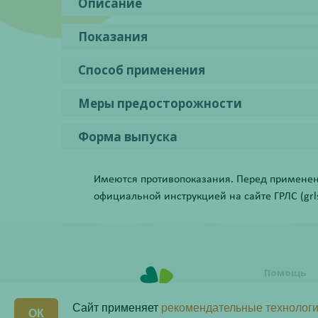
Описание
Показания
Способ применения
Меры предосторожности
Форма выпуска
Имеются противопоказания. Перед применени
официальной инструкцией на сайте ГРЛС (grls.
Помощь
Условия о
заказа
Сайт применяет
рекомендательные технологи
ОК