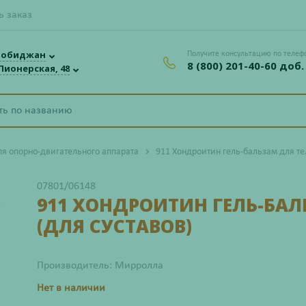
ь заказ
робиджан
Получите консультацию по телеф
8 (800) 201-40-60 доб.
 Пионерская, 48
ля опорно-двигательного аппарата
911 Хондроитин гель-бальзам для те
07801/06148
911 ХОНДРОИТИН ГЕЛЬ-БАЛ
(ДЛЯ СУСТАВОВ)
Производитель: Мирролла
Нет в наличии