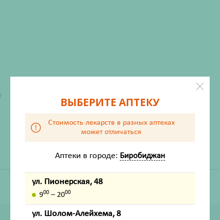
ХАРАКТЕРИСТИКИ
т
ВЫБЕРИТЕ АПТЕКУ
Производитель
Мирролла
Стоимость лекарств в разных аптеках
Жизненно важный
Нет
может отличаться
Аптеки в городе:
Биробиджан
ул. Пионерская, 48
00
00
9
– 20
ул. Шолом-Алейхема, 8