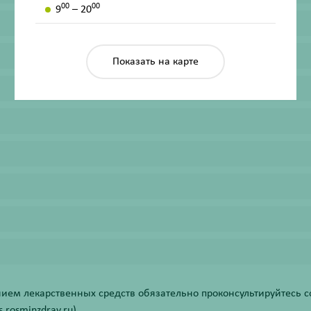
00
00
9
– 20
Показать на карте
ем лекарственных средств обязательно проконсультируйтесь со
rosminzdrav.ru).