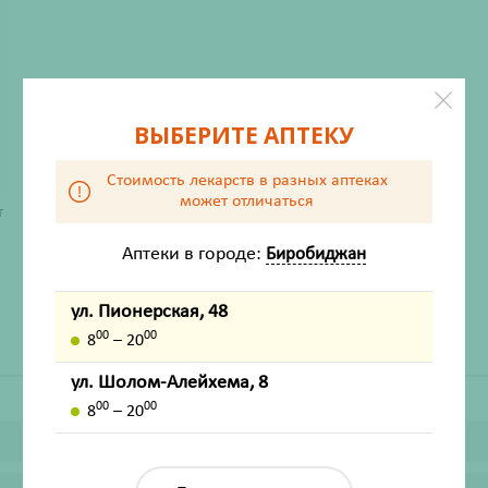
ВЫБЕРИТЕ АПТЕКУ
Стоимость лекарств в разных аптеках
может отличаться
ХАРАКТЕРИСТИКИ
т
Производитель
Твинс-Тэк АО
Аптеки в городе:
Биробиджан
Жизненно важный
Нет
ул. Пионерская, 48
00
00
8
– 20
ул. Шолом-Алейхема, 8
00
00
8
– 20