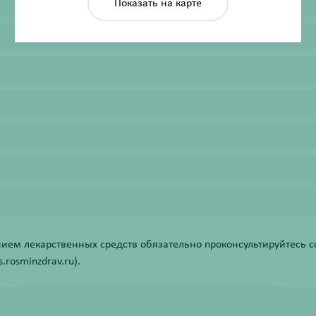
Показать на карте
ем лекарственных средств обязательно проконсультируйтесь со
rosminzdrav.ru).