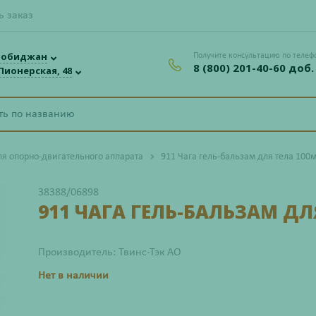
ь заказ
робиджан
Получите консультацию по телеф
8 (800) 201-40-60 доб.
 Пионерская, 48
ля опорно-двигательного аппарата
911 Чага гель-бальзам для тела 100
38388/06898
911 ЧАГА ГЕЛЬ-БАЛЬЗАМ ДЛ
Производитель: Твинс-Тэк АО
Нет в наличии