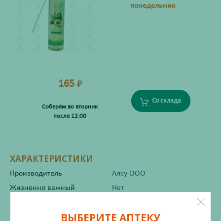
понедельник
165
₽
Со склада
Соберём во вторник
после 12:00
ХАРАКТЕРИСТИКИ
Производитель
Алсу ООО
Жизненно важный
Нет
ВЫБЕРИТЕ АПТЕКУ
Инструкция по применению