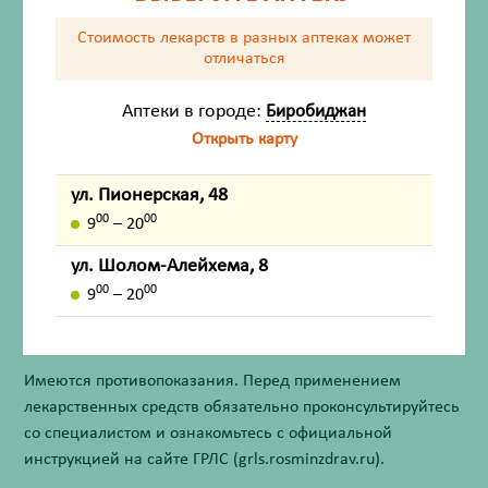
Стоимость лекарств в разных аптеках
может
отличаться
Состав
Аптеки в городе:
Биробиджан
Открыть карту
Описание
Способы применения
ул. Пионерская, 48
00
00
9
– 20
Противопоказания
ул. Шолом-Алейхема, 8
00
00
9
– 20
Внешний вид товара, упаковки, может отличаться от
изображения на фотографии.
Имеются противопоказания. Перед применением
лекарственных средств обязательно проконсультируйтесь
со специалистом и ознакомьтесь с официальной
инструкцией на сайте ГРЛС (grls.rosminzdrav.ru).