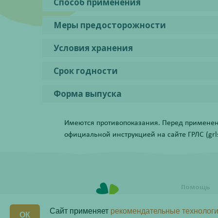
Способ применения
Меры предосторожности
Условия хранения
Срок годности
Форма выпуска
Имеются противопоказания. Перед применени
официальной инструкцией на сайте ГРЛС (grls.
Помощь
Условия о
заказа
Сайт применяет
рекомендательные технологи
ОК