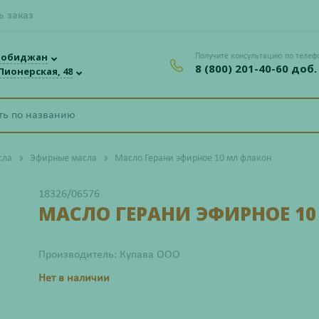
ь заказ
робиджан
Получите консультацию по телеф
8 (800) 201-40-60 доб.
 Пионерская, 48
сла
Эфирные масла
Масло Герани эфирное 10 мл флакон
18326/06576
МАСЛО ГЕРАНИ ЭФИРНОЕ 1
Производитель: Купава ООО
Нет в наличии