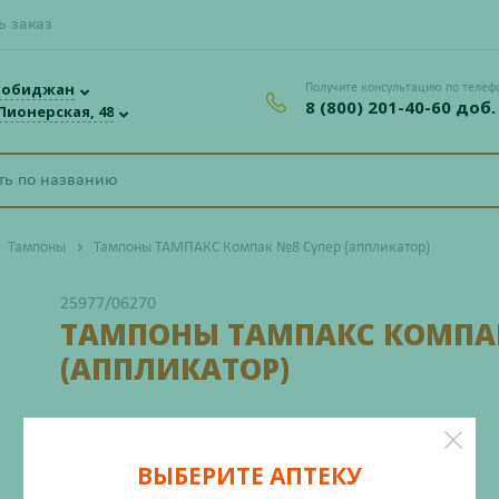
ь заказ
робиджан
Получите консультацию по телеф
8 (800) 201-40-60 доб.
 Пионерская, 48
Тампоны
Тампоны ТАМПАКС Компак №8 Супер (аппликатор)
25977/06270
ТАМПОНЫ ТАМПАКС КОМПАК
(АППЛИКАТОР)
Производитель: Проктер энд Гэмбл
ВЫБЕРИТЕ АПТЕКУ
Нет в наличии