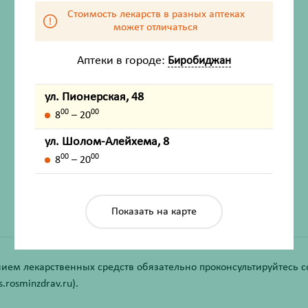
Стоимость лекарств в разных аптеках
может отличаться
Аптеки в городе:
Биробиджан
ул. Пионерская, 48
00
00
8
– 20
ХАРАКТЕРИСТИКИ
ул. Шолом-Алейхема, 8
Производитель
Проктер энд Гэмбл
00
00
8
– 20
Жизненно важный
Нет
Показать на карте
ем лекарственных средств обязательно проконсультируйтесь со
rosminzdrav.ru).