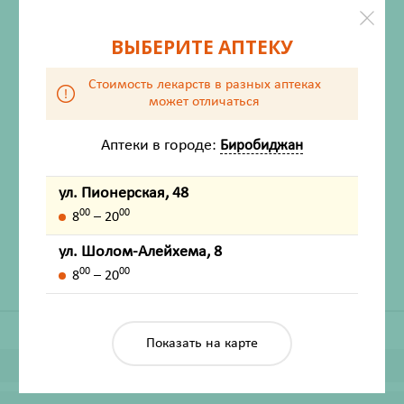
ВЫБЕРИТЕ АПТЕКУ
Стоимость лекарств в разных аптеках
может отличаться
Аптеки в городе:
Биробиджан
ХАРАКТЕРИСТИКИ
ул. Пионерская, 48
Производитель
Проктер энд Гэмбл
00
00
8
– 20
Жизненно важный
Нет
ул. Шолом-Алейхема, 8
00
00
8
– 20
Показать на карте