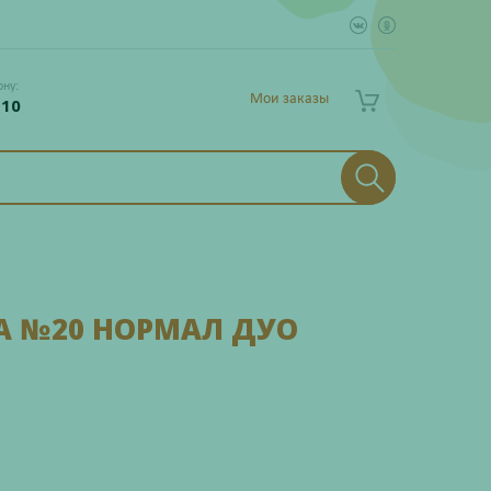
ону:
Мои заказы
 10
А №20 НОРМАЛ ДУО