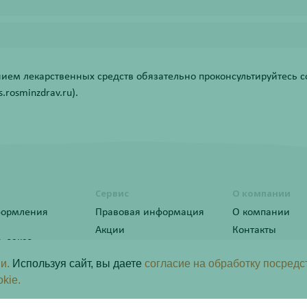
ем лекарственных средств обязательно проконсультируйтесь со
rosminzdrav.ru).
Сервис
О компании
формления
Правовая информация
О компании
Акции
Контакты
ь заказ
Статьи
ы лояльности
и.
Используя сайт, вы даете
согласие на обработку посредс
okie.
программа
рактер и не является публичной офертой определяемой положениями пункта 2 статьи 