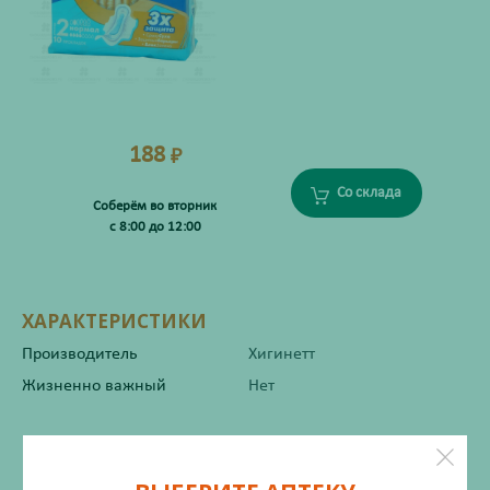
188
₽
Со склада
Соберём во вторник
с 8:00 до 12:00
ХАРАКТЕРИСТИКИ
Производитель
Хигинетт
Жизненно важный
Нет
Инструкция по применению