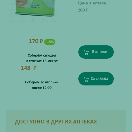
Цена в аптеке
200
₽
170
₽
-15%
В аптеке
Соберём сегодня
в течение 15 минут
148
₽
Со склада
Соберём во вторник
после 12:00
ДОСТУПНО В ДРУГИХ АПТЕКАХ