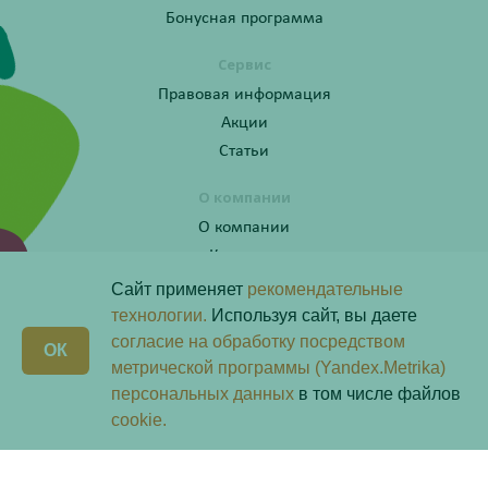
Бонусная программа
Сервис
Правовая информация
Акции
Статьи
О компании
О компании
Контакты
Сайт применяет
рекомендательные
технологии.
Используя сайт, вы даете
согласие на обработку посредством
Получите консультацию по телефону:
X
ОК
8 (800) 201-40-60 доб. 10
метрической программы (Yandex.Metrika)
персональных данных
в том числе файлов
Скачай наше
приложение
cookie.
Любая информация на сайте носит справочный характер и не является публичной офертой
определяемой положениями пункта 2 статьи 437 Гражданского кодекса Российской Федерации.
Владелец сайта ООО «Надежда-Фарм». Все права защищены © 2026.