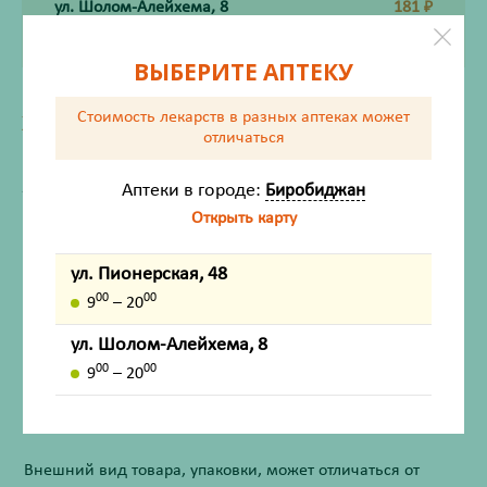
ул. Шолом-Алейхема, 8
181
₽
ВЫБЕРИТЕ АПТЕКУ
Стоимость лекарств в разных аптеках
может
ХАРАКТЕРИСТИКИ
отличаться
Производитель
Хигинетт
Жизненно важный
Нет
Аптеки в городе:
Биробиджан
Открыть карту
Инструкция по применению
ул. Пионерская, 48
00
00
9
– 20
ул. Шолом-Алейхема, 8
Описание
00
00
9
– 20
Назначение
Внешний вид товара, упаковки, может отличаться от