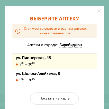
ВЫБЕРИТЕ АПТЕКУ
Стоимость лекарств в разных аптеках
может отличаться
Аптеки в городе:
Биробиджан
ХАРАКТЕРИСТИКИ
т
Производитель
Белла Сибирь
ул. Пионерская, 48
Жизненно важный
Нет
00
00
9
– 20
ул. Шолом-Алейхема, 8
00
00
9
– 20
Показать на карте