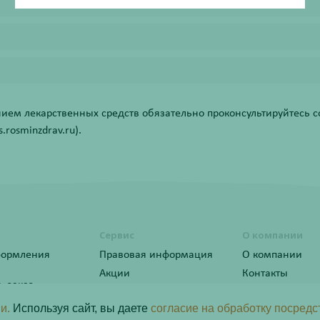
ем лекарственных средств обязательно проконсультируйтесь со
rosminzdrav.ru).
Сервис
О компании
формления
Правовая информация
О компании
Акции
Контакты
ь заказ
Статьи
ы лояльности
и.
Используя сайт, вы даете
согласие на обработку посредс