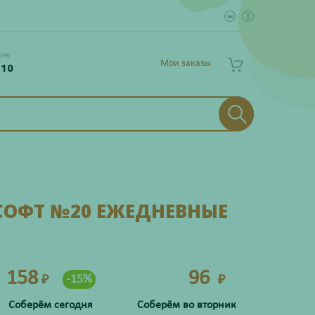
ону:
Мои заказы
 10
СОФТ №20 ЕЖЕДНЕВНЫЕ
158
96
-15%
₽
₽
Соберём сегодня
Соберём во вторник