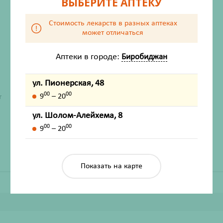
ВЫБЕРИТЕ АПТЕКУ
Стоимость лекарств в разных аптеках
может отличаться
Аптеки в городе:
Биробиджан
ул. Пионерская, 48
ХАРАКТЕРИСТИКИ
00
00
9
– 20
т
Производитель
Коттон
ул. Шолом-Алейхема, 8
Жизненно важный
Нет
00
00
9
– 20
Показать на карте