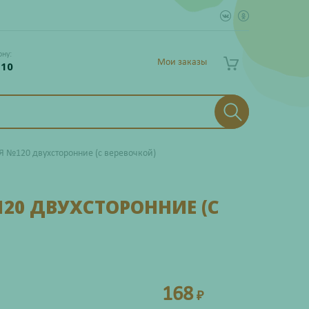
ону:
Мои заказы
 10
 №120 двухсторонние (с веревочкой)
20 ДВУХСТОРОННИЕ (С
168
₽