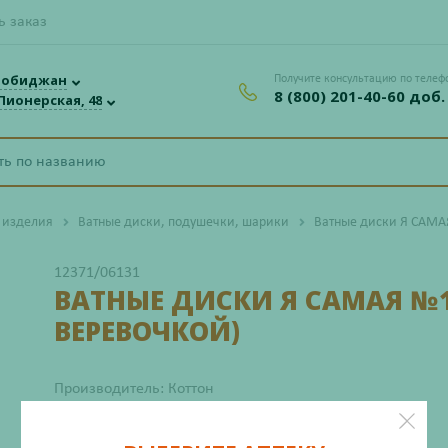
ь заказ
робиджан
Получите консультацию по телеф
8 (800) 201-40-60 доб.
 Пионерская, 48
 изделия
Ватные диски, подушечки, шарики
Ватные диски Я САМАЯ
12371/06131
ВАТНЫЕ ДИСКИ Я САМАЯ №1
ВЕРЕВОЧКОЙ)
Производитель: Коттон
со склада в понедельник