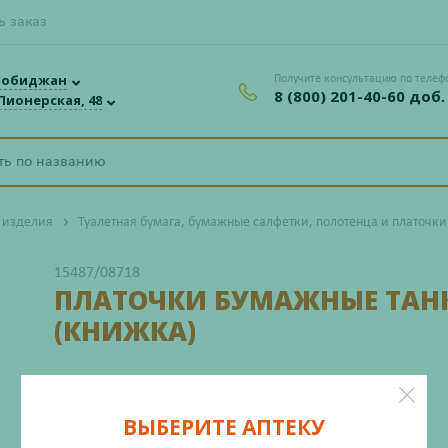
ь заказ
робиджан
Получите консультацию по телеф
8 (800) 201-40-60 доб.
 Пионерская, 48
 изделия
Туалетная бумага, бумажные салфетки, полотенца и платочки
15487/08718
ПЛАТОЧКИ БУМАЖНЫЕ ТАН
(КНИЖКА)
Производитель: Яфенг Пэпер Индастри., Лтд
ВЫБЕРИТЕ АПТЕКУ
Нет в наличии