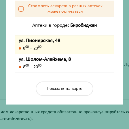
Стоимость лекарств в разных аптеках
может отличаться
Аптеки в городе:
Биробиджан
ул. Пионерская, 48
00
00
8
– 20
ХАРАКТЕРИСТИКИ
ул. Шолом-Алейхема, 8
Производитель
Яфенг Пэпер Индастри., Лт
00
00
8
– 20
Жизненно важный
Нет
Показать на карте
ем лекарственных средств обязательно проконсультируйтесь со
rosminzdrav.ru).