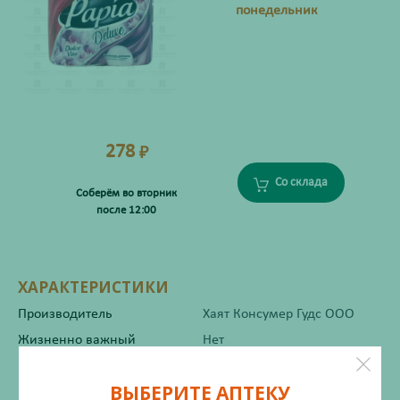
понедельник
278
₽
Со склада
Соберём во вторник
после 12:00
ХАРАКТЕРИСТИКИ
Производитель
Хаят Консумер Гудс ООО
Жизненно важный
Нет
ВЫБЕРИТЕ АПТЕКУ
Инструкция по применению