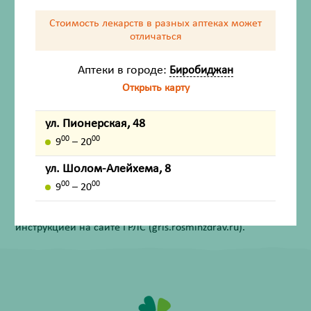
Стоимость лекарств в разных аптеках
может
отличаться
Состав
Аптеки в городе:
Биробиджан
Открыть карту
Описание
ул. Пионерская, 48
Внешний вид товара, упаковки, может отличаться от
00
00
9
– 20
изображения на фотографии.
ул. Шолом-Алейхема, 8
Имеются противопоказания. Перед применением
00
00
9
– 20
лекарственных средств обязательно проконсультируйтесь
со специалистом и ознакомьтесь с официальной
инструкцией на сайте ГРЛС (grls.rosminzdrav.ru).