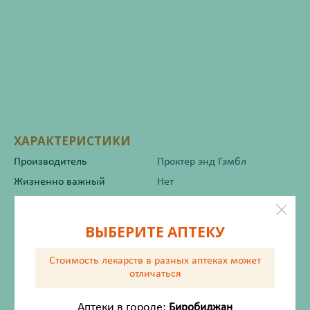
ХАРАКТЕРИСТИКИ
Производитель
Проктер энд Гэмбл
Жизненно важный
Нет
Инструкция по применению
ВЫБЕРИТЕ АПТЕКУ
Стоимость лекарств в разных аптеках
может
отличаться
Состав
Аптеки в городе:
Биробиджан