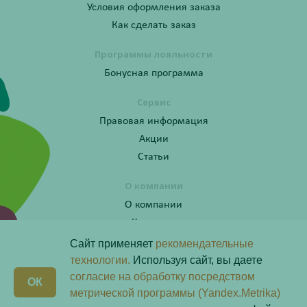
Условия оформления заказа
Как сделать заказ
Программы лояльности
Бонусная программа
Сервис
Правовая информация
Акции
Статьи
О компании
О компании
Контакты
Сайт применяет
рекомендательные
технологии.
Используя сайт, вы даете
согласие на обработку посредством
Получите консультацию по телефону:
X
ОК
8 (800) 201-40-60 доб. 10
метрической программы (Yandex.Metrika)